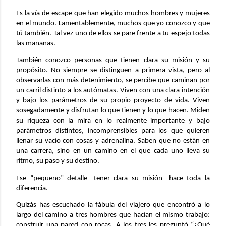
Es la vía de escape que han elegido muchos hombres y mujeres
en el mundo. Lamentablemente, muchos que yo conozco y que
tú también. Tal vez uno de ellos se pare frente a tu espejo todas
las mañanas.
También conozco personas que tienen clara su misión y su
propósito. No siempre se distinguen a primera vista, pero al
observarlas con más detenimiento, se percibe que caminan por
un carril distinto a los autómatas. Viven con una clara intención
y bajo los parámetros de su propio proyecto de vida. Viven
sosegadamente y disfrutan lo que tienen y lo que hacen. Miden
su riqueza con la mira en lo realmente importante y bajo
parámetros distintos, incomprensibles para los que quieren
llenar su vacío con cosas y adrenalina. Saben que no están en
una carrera, sino en un camino en el que cada uno lleva su
ritmo, su paso y su destino.
Ese “pequeño” detalle -tener clara su misión- hace toda la
diferencia.
Quizás has escuchado la fábula del viajero que encontró a lo
largo del camino a tres hombres que hacían el mismo trabajo:
construir una pared con rocas. A los tres les preguntó “¿Qué