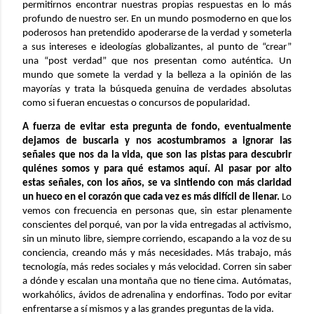
permitirnos encontrar nuestras propias respuestas en lo más
profundo de nuestro ser. En un mundo posmoderno en que los
poderosos han pretendido apoderarse de la verdad y someterla
a sus intereses e ideologías globalizantes, al punto de “crear”
una “post verdad” que nos presentan como auténtica. Un
mundo que somete la verdad y la belleza a la opinión de las
mayorías y trata la búsqueda genuina de verdades absolutas
como si fueran encuestas o concursos de popularidad.
A fuerza de evitar esta pregunta de fondo, eventualmente
dejamos de buscarla y nos acostumbramos a ignorar las
señales que nos da la vida, que son las pistas para descubrir
quiénes somos y para qué estamos aquí. Al pasar por alto
estas señales, con los años, se va sintiendo con más claridad
un hueco en el corazón que cada vez es más difícil de llenar.
Lo
vemos con frecuencia en personas que, sin estar plenamente
conscientes del porqué, van por la vida entregadas al activismo,
sin un minuto libre, siempre corriendo, escapando a la voz de su
conciencia, creando más y más necesidades. Más trabajo, más
tecnología, más redes sociales y más velocidad. Corren sin saber
a dónde y escalan una montaña que no tiene cima. Autómatas,
workahólics, ávidos de adrenalina y endorfinas. Todo por evitar
enfrentarse a sí mismos y a las grandes preguntas de la vida.